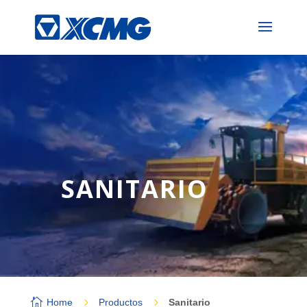
SANITARIO

5
5
Home
Productos
Sanitario